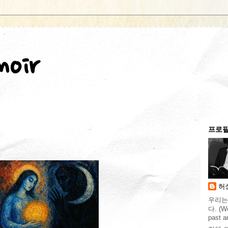
moir
프로
허성
우리는
다. (We
past an