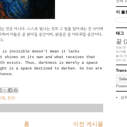
전체 
이 블
는 것은 아니다. 스스로 빛나는 것과 그 빛을 담아내는 것 사이에
태그
하여 어둠은 곧 밝아질 공간이며, 밝음은 곧 어두워질 공간이다.
다.
끝
(
상실
(1)
 is invisible doesn't mean it lacks
(1)
어둠
늘
(1)
인
t shines on its own and what receives that
진리
(1)
th exists. Thus, darkness is merely a space
ght is a space destined to darken. So too are
Trans
tence.
Power
성
존재
,
진리
홈
이전 게시물