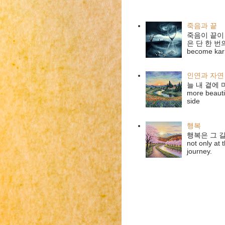
죽음과 끝
죽음이 끝이
은 단 한 번의 기
become karma
인연과 자연
늘 내 곁에 머
more beauti
side
행복
행복은 그 길의
not only at 
journey.