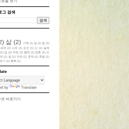
프로필 보기
로그 검색
2)
삶
(2)
기회
(1)
길
(1)
빛
(1)
세계
(1)
소유
(1)
순간
(1)
신
(1)
실체
(1)
업
(1)
여정
(1)
열매
(1)
영혼
(1)
오
연
(1)
일
(1)
자연
(1)
존재
(1)
죽음
(1)
포기
(1)
행복
(1)
late
ed by
Translate
우넷 바로가기